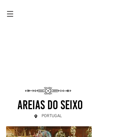
andré chaíça
T R A V E L - F O O D & L I F E S T Y L E
Areias do seixo
PORTUGAL