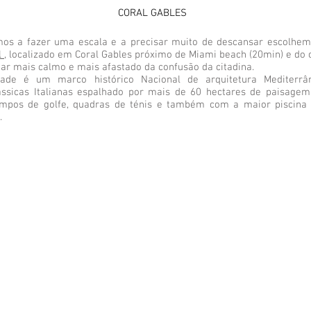
CORAL GABLES
os a fazer uma escala e a precisar muito de descansar escolhe
 ,
localizado em Coral Gables próximo de Miami beach (20min) e do 
gar mais calmo e mais afastado da confusão da citadina.
dade é um marco histórico Nacional de arquitetura Mediterr
lássicas Italianas espalhado por mais de 60 hectares de paisagem 
mpos de golfe, quadras de ténis e também com a maior piscina 
.