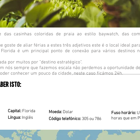
e das casinhas coloridas de praia ao estilo baywatch, das co
 goste de aliar férias a estes três adjetivos este é o local ideal par
 Florida é um principal ponto de conexão para vários destinos 
tada por muitos por "destino estratégico".
m nós sempre que fazemos escala não perdemos a oportunidade de
oder conhecer um pouco da cidade, neste caso ficámos 24h.
ber isto:
Capital:
Florida
Moeda:
Dolar
Fuso horário:
U
Língua:
Inglês
horas que em P
Código telefónico:
305 ou 786