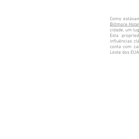
Como estávam
Biltmore Hotel
cidade, um lu
Esta proprie
influências c
conta com ca
Leste dos EUA