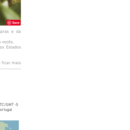
mpras e da
a vocês.
nos Estados
 ficar mais
TC/GMT -5
ortugal