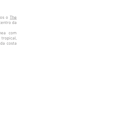
mos o
The
centro da
ânea com
tropical,
da costa