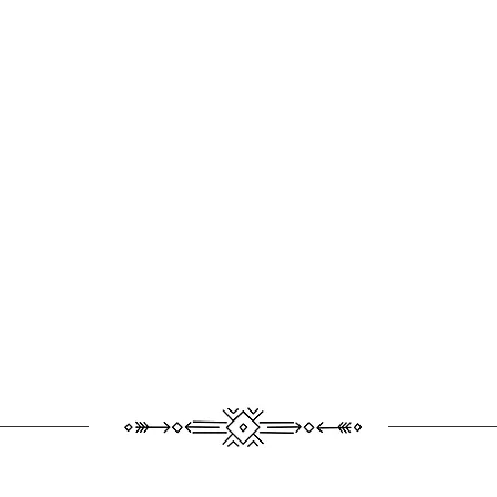
uide
Summer guide in lisbon
Video filters
Mor
andré chaíça
T R A V E L - F O O D & L I F E S T Y L E