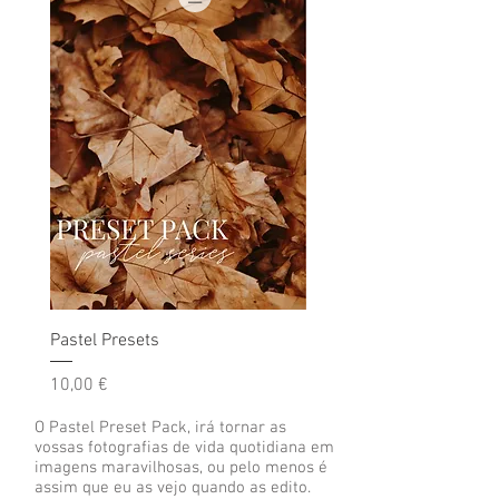
Pastel Presets
Preço
10,00 €
O Pastel Preset Pack, irá tornar as
vossas fotografias de vida quotidiana em
imagens maravilhosas, ou pelo menos é
assim que eu as vejo quando as edito.